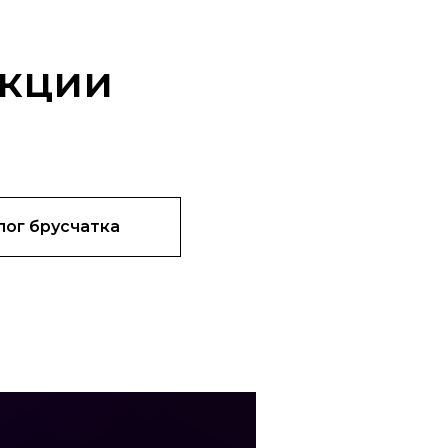
укции
лог брусчатка